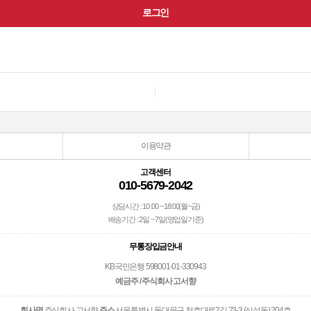
이용약관
고객센터
010-5679-2042
상담시간 : 10 :00 ~ 18:00(월~금)
배송기간 : 2일 ~ 7일(영업일기준)
무통장입금안내
KB국민은행 598001-01-330943
예금주 / 주식회사 고서향
회사명
주식회사 고서향
주소
서울특별시 동대문구 천호대로2길 23-3 (신설동) 204호