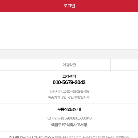
이용약관
고객센터
010-5679-2042
상담시간 : 10 :00 ~ 18:00(월~금)
배송기간 : 2일 ~ 7일(영업일기준)
무통장입금안내
KB국민은행 598001-01-330943
예금주 / 주식회사 고서향
회사명
주식회사 고서향
주소
서울특별시 동대문구 천호대로2길 23-3 (신설동) 204호