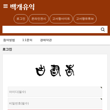
로그인
온라인전시
고서향사이트
고서향유튜브
참여방법
1:1문의
경매약관
로그인