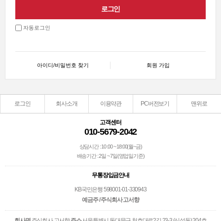
자동로그인
아이디/비밀번호 찾기
회원 가입
로그인
회사소개
이용약관
PC버전보기
맨위로
고객센터
010-5679-2042
상담시간 : 10 :00 ~ 18:00(월~금)
배송기간 : 2일 ~ 7일(영업일기준)
무통장입금안내
KB국민은행 598001-01-330943
예금주 / 주식회사 고서향
회사명
주식회사 고서향
주소
서울특별시 동대문구 천호대로2길 23-3 (신설동) 204호